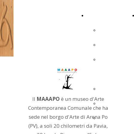
GAETANO
ATTIVITA' ARTISTICA
GRILLO
AUTOBIOGRAFIA
PUBBLICAZIONI
ATTIVITÀ
ACCADEMICA
MOSTRE
Il
MAAAPO
è un museo d'Arte
FOTO MOSTRE
Contemporanea Comunale che ha
sede nel borgo d'Arte di Arena Po
VIDEO
(PV), a soli 20 chilometri da Pavia,