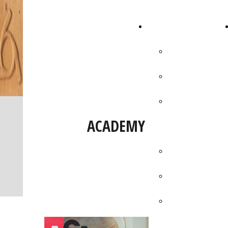
GAETANO
ATTIVITA' ARTISTICA
GRILLO
AUTOBIOGRAFIA
PUBBLICAZIONI
ATTIVITÀ
ACADEMY
ACCADEMICA
MOSTRE
FOTO MOSTRE
VIDEO