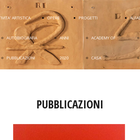
IVITA' ARTISTICA
OPERE
PROGETTI
ALFA
AUTOBIOGRAFIA
ANNI
ACADEMY OF
PUBBLICAZIONI
2020
CASA
ATTIVITÀ
ANNI
D'ARTISTA
ACCADEMICA
2010
MEDITERRANEA
PUBBLICAZIONI
MOSTRE
ANNI
MAAAPO
FOTO MOSTRE
2000