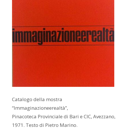
VIDEO
ANNI
90
ANNI
80
ANNI
Catalogo della mostra
“Immaginazioneerealtà”,
70
Pinacoteca Provinciale di Bari e CIC, Avezzano,
1971. Testo di Pietro Marino.