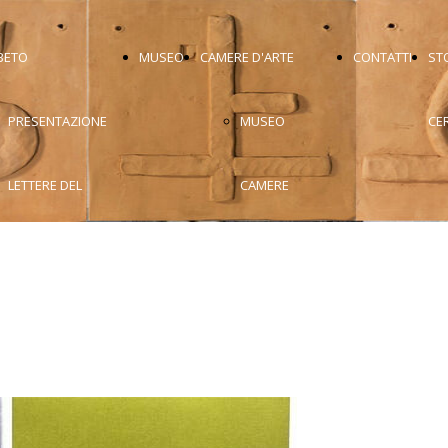
BETO
MUSEO
CAMERE D'ARTE
CONTATTI
ST
PRESENTAZIONE
MUSEO
CE
LETTERE DEL
CAMERE
GRILLICO
D'ARTE
ARTICOLI DI
SUITE BIANCA
CRITICI
SUITE
FOTO
COLORE