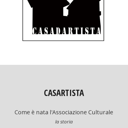
VIDEO
ANNI
90
ANNI
80
CASARTISTA
ANNI
70
Come è nata l'Associazione Culturale
la storia