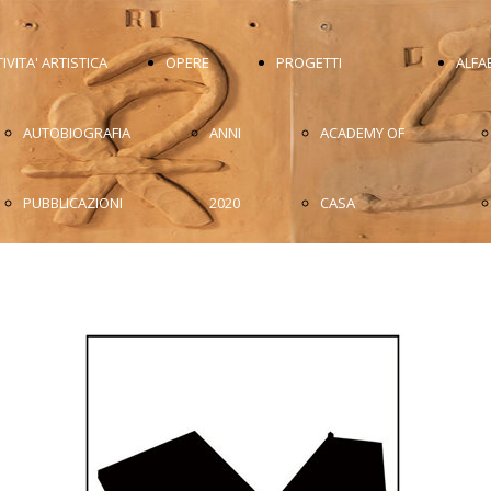
IVITA' ARTISTICA
OPERE
PROGETTI
ALFA
AUTOBIOGRAFIA
ANNI
ACADEMY OF
PUBBLICAZIONI
2020
CASA
ATTIVITÀ
ANNI
D'ARTISTA
ACCADEMICA
2010
MEDITERRANEA
MOSTRE
ANNI
MAAAPO
FOTO MOSTRE
2000